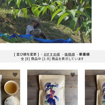
[ 並び順を変更 ]
-
おすすめ順
-
価格順
-
新着順
全 [8] 商品中 [1-8] 商品を表示しています
favorite
favorite