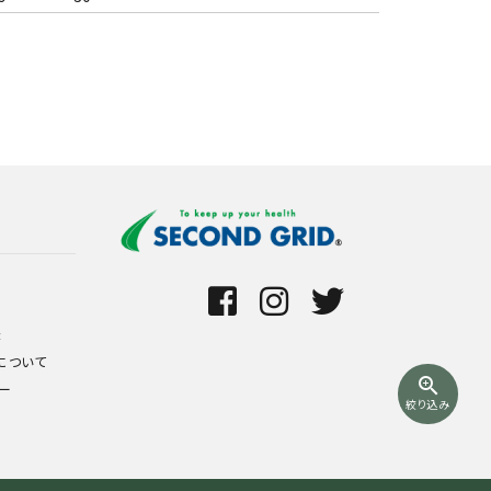
録
について
zoom_in
ー
絞り込み