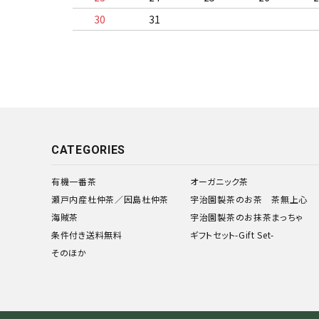
30
31
CATEGORIES
有機一番茶
オーガニック茶
瀬戸内産杜仲茶／因島杜仲茶
宇治園製茶のお茶 茶無上心
海賊茶
宇治園製茶のお抹茶まっちゃ
条件付き送料無料
ギフトセット-Gift Set-
そのほか