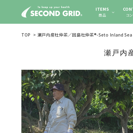
ITEMS
CON
商品
コン
TOP
>
瀬戸内産杜仲茶／因島杜仲茶®-Seto Inland Sea 
瀬戸内産杜