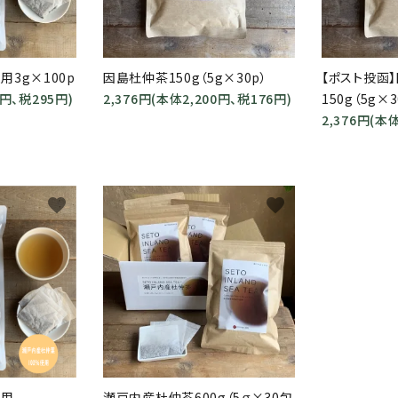
3g×100p
因島杜仲茶150g（5g×30p）
【ポスト投函
5円、税295円)
2,376円(本体2,200円、税176円)
150g（5g×3
ード
2,376円(本
リー
favorite
favorite
検索する
徳用
瀬戸内産杜仲茶600g（5ｇ×30包