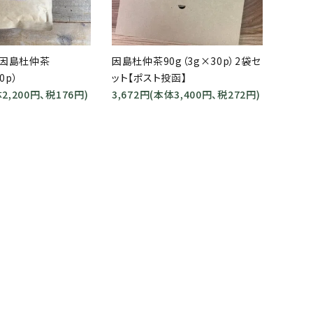
close
】因島杜仲茶
因島杜仲茶90g（3g×30p）2袋セ
0p）
ット【ポスト投函】
体2,200円、税176円)
3,672円(本体3,400円、税272円)