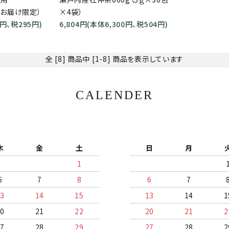
へお届け限定）
×4袋）
5円、税295円)
6,804円(本体6,300円、税504円)
全 [8] 商品中 [1-8] 商品を表示しています
CALENDER
木
金
土
日
月
1
6
7
8
6
7
13
14
15
13
14
1
20
21
22
20
21
2
27
28
29
27
28
2