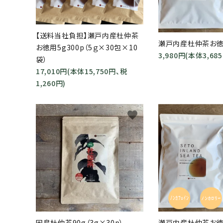
【送料当社負担】瀬戸内産杜仲茶
瀬戸内産杜仲茶お徳用
お徳用5g300p（5ｇ×30包×10
3,980円(本体3,68
袋）
キーワ
17,010円(本体15,750円、税
1,260円)
カテゴ
favorite
因島杜仲茶90g（3g×30p）
瀬戸内産杜仲茶お