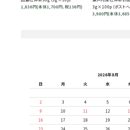
1,836円(本体1,700円、税136円)
3g×100p（ポスト
3,980円(本体3,68
2026年8月
日
月
火
水
2
3
4
5
9
10
11
12
16
17
18
19
23
24
25
26