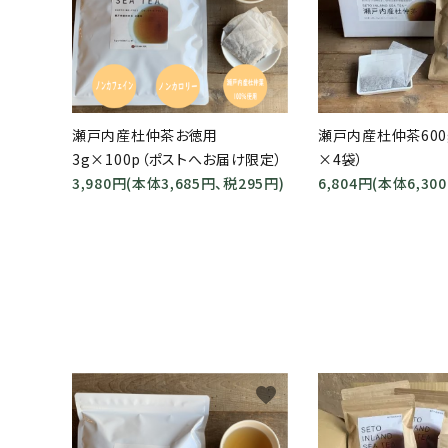
瀬戸内産杜仲茶お徳用
瀬戸内産杜仲茶600
3g×100p（ポストへお届け限定）
×4袋）
3,980円(本体3,685円、税295円)
6,804円(本体6,30
favorite