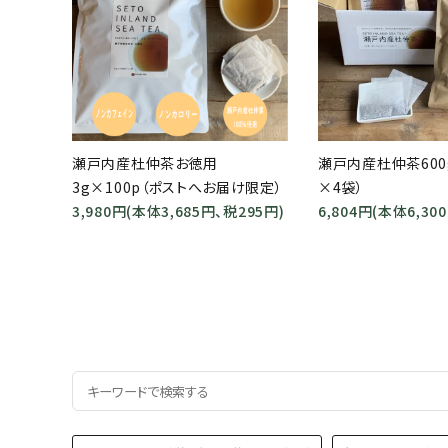
瀬戸内産杜仲茶お徳用
瀬戸内産杜仲茶600
3g×100p（ポストへお届け限定）
×4袋）
3,980円(本体3,685円、税295円)
6,804円(本体6,30