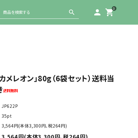
0
person
shopping_cart
search
カメレオン」80g（6袋セット）送料当
き
JP622P
35pt
3,564円(本体3,300円、税264円)
3,564円(本体3,300円、税264円)