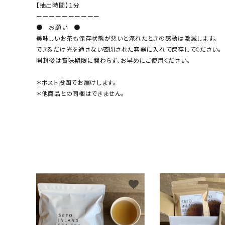
【抽出時間】１分
ーーーーーーーーーー
● お願い ●
美味しいお茶も保存状態が悪いと淹れたときの感動は激減します。
できるだけ光を通さない密閉された容器に入れて保存してください。
開封後は賞味期限に関わらず、お早めにご使用ください。
＊ポスト投函でお届けします。
＊他商品との同梱はできません。
favorite