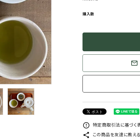
購入数
mail_outline
特定商取引法に基づく表
error_outline
この商品を友達に教え
share