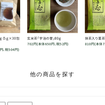
g（5ｇ×30包
玄米茶「宇治の誉」80g
抹茶入り茎茶「
702円(本体650円、税52円)
810円(本体7
0円、税504円)
他の商品を探す