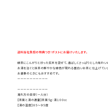
送料当社負担の特典つき！ポストにお届けいたします。
緑茶にこんがりと炒った玄米を混ぜて、香ばしくさっぱりとした味わい
お湯を注ぐと抹茶の鮮やかな緑色が現れる面白いお茶に仕上げていま
お食事のときにもおすすめです。
ーーーーーーーーーー
ーーーーーーーーーー
淹れ方の目安（一人分）
【茶葉と湯の適量】茶葉５g：湯１００cc
【湯の温度】８５～９５度