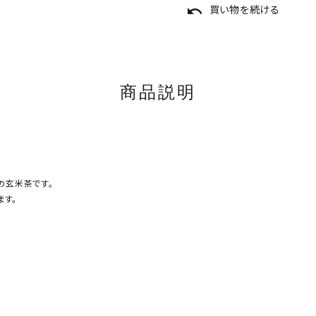
買い物を続ける
undo
商品説明
の玄米茶です。
す。