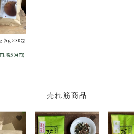
g（5ｇ×30包
0円、税504円)
売れ筋商品
favorite
favorite