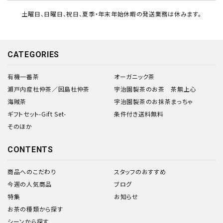
土曜日、日曜日、祝日、夏季・年末年始休暇の発送業務は休みます。
CATEGORIES
有機一番茶
オーガニック茶
瀬戸内産杜仲茶／因島杜仲茶
宇治園製茶のお茶 茶無上心
海賊茶
宇治園製茶のお抹茶まっちゃ
ギフトセット-Gift Set-
条件付き送料無料
そのほか
CONTENTS
商品へのこだわり
スタッフのおすすめ
今週の人気商品
ブログ
特集
お知らせ
お茶の種類から探す
シーンから探す