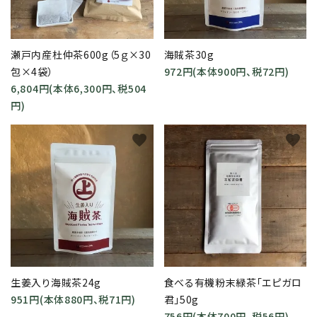
瀬戸内産杜仲茶600g（5ｇ×30
海賊茶30g
包×4袋）
972円(本体900円、税72円)
6,804円(本体6,300円、税504
円)
favorite
favorite
生姜入り海賊茶24g
食べる有機粉末緑茶「エピガロ
951円(本体880円、税71円)
君」50g
756円(本体700円、税56円)