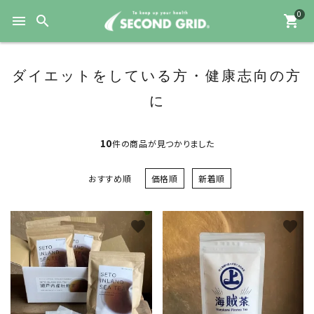
0
menu
search
shopping_cart
ダイエットをしている方・健康志向の方
に
10
件の商品が見つかりました
おすすめ順
価格順
新着順
favorite
favorite