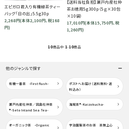
【送料当社負担】瀬戸内産杜仲
close
エピガロ君入り有機緑茶ティー
茶お徳用5g300p（5ｇ×30包
バッグ「日の出」5.5g30p
×10袋）
2,268円(本体2,100円、税168
17,010円(本体15,750円、税
キーワード
円)
1,260円)
カテゴリー
10
1
10
商品中
-
商品
他のジャンルで探す
検索する
有機一番茶 -First flush-
ポストへお届け（送料無料・送
料込み）
瀬戸内産杜仲茶／因島杜仲茶
海賊茶®-Kaizokucha-
®-Seto Inland Sea Tea-
オーガニック茶 -Organic
宇治園製茶のお茶 茶無上心