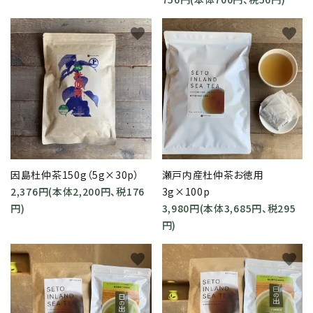
favorite
favorite
因島杜仲茶150g（5g×30p）
瀬戸内産杜仲茶お徳用
2,376円(本体2,200円、税176
3g×100p
円)
3,980円(本体3,685円、税295
円)
favorite
favorite