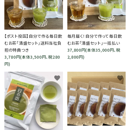
【ポスト投函】自分で作る毎日飲
毎月届く！自分で作って毎日飲
むお茶「清盛セット」送料当社負
むお茶「清盛セット」一括払い
担の特典つき
37,800円(本体35,000円、税
3,780円(本体3,500円、税280
2,800円)
円)
favorite
favorite