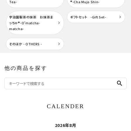
Tea-
®-Cha Mujo Shin-
宇治園製茶の抹茶 お抹茶ま
ギフトセット -Gift Set-
っちゃ®-O'matcha-
matcha-
そのほか - OTHERS -
他の商品を探す
search
CALENDER
2026年8月