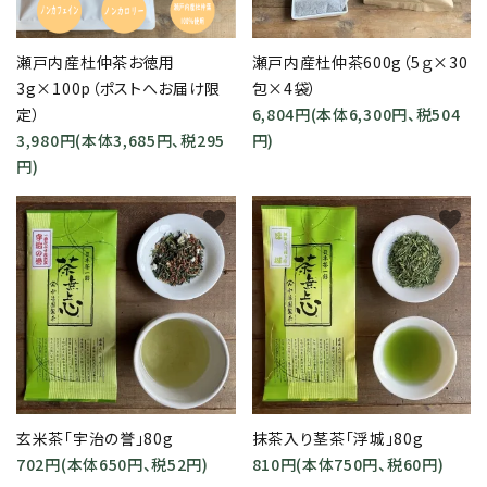
瀬戸内産杜仲茶お徳用
瀬戸内産杜仲茶600g（5ｇ×30
3g×100p（ポストへお届け限
包×4袋）
定）
6,804円(本体6,300円、税504
3,980円(本体3,685円、税295
円)
円)
favorite
favorite
玄米茶「宇治の誉」80g
抹茶入り茎茶「浮城」80g
702円(本体650円、税52円)
810円(本体750円、税60円)