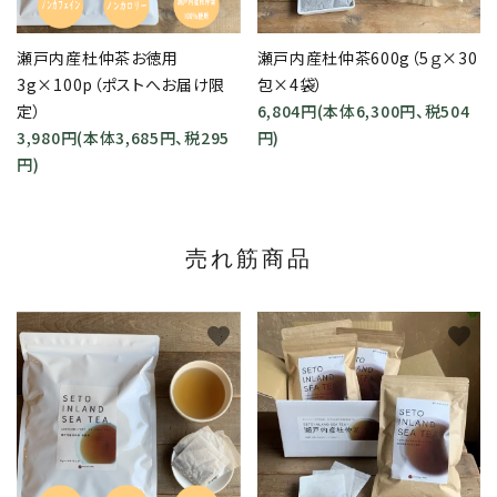
瀬戸内産杜仲茶お徳用
瀬戸内産杜仲茶600g（5ｇ×30
3g×100p（ポストへお届け限
包×4袋）
定）
6,804円(本体6,300円、税504
3,980円(本体3,685円、税295
円)
円)
売れ筋商品
favorite
favorite