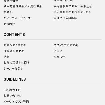
有機一番茶
オーガニック茶
瀬戸内産杜仲茶／因島杜仲茶
宇治園製茶のお茶 茶無上心
海賊茶
宇治園製茶のお抹茶まっちゃ
ギフトセット-Gift Set-
条件付き送料無料
そのほか
CONTENTS
商品へのこだわり
スタッフのおすすめ
今週の人気商品
ブログ
特集
お知らせ
お茶の種類から探す
シーンから探す
GUIDELINES
ご利用ガイド
お問い合わせ
メールマガジン登録