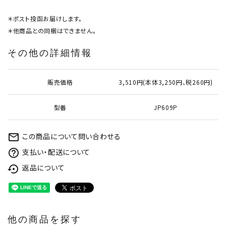
＊ポスト投函お届けします。
＊他商品との同梱はできません。
その他の詳細情報
販売価格
3,510円(本体3,250円、税260円)
型番
JP609P
この商品について問い合わせる
mail_outline
支払い・配送について
help_outline
返品について
settings_backup_restore
他の商品を探す