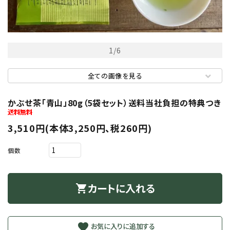
1
/
6
全ての画像を見る
かぶせ茶「青山」80g（5袋セット）送料当社負担の特典つき
3,510円(本体3,250円、税260円)
個数
カートに入れる
shopping_cart
favorite