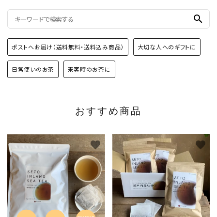
search
ポストへお届け（送料無料・送料込み商品）
大切な人へのギフトに
日常使いのお茶
来客時のお茶に
おすすめ商品
favorite
favorite