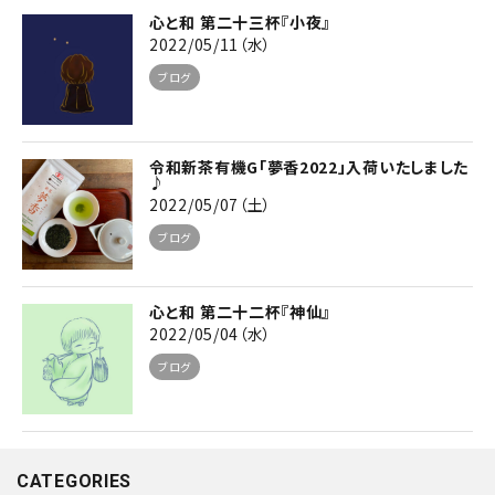
心と和 第二十三杯『小夜』
2022/05/11（水）
ブログ
令和新茶有機G「夢香2022」入荷いたしました
♪
2022/05/07（土）
ブログ
心と和 第二十二杯『神仙』
2022/05/04（水）
ブログ
CATEGORIES