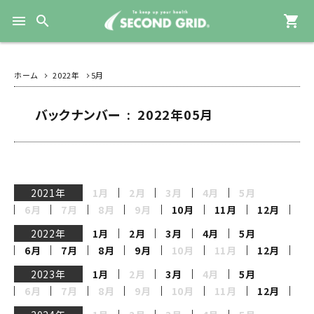
menu
search
shopping_cart
ホーム
2022年
5月
バックナンバー : 2022年05月
2021年
1月
2月
3月
4月
5月
6月
7月
8月
9月
10月
11月
12月
2022年
1月
2月
3月
4月
5月
6月
7月
8月
9月
10月
11月
12月
2023年
1月
2月
3月
4月
5月
6月
7月
8月
9月
10月
11月
12月